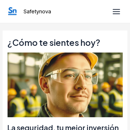
Ir
Safetynova
al
Main
contenido
Men
¿Cómo te sientes hoy?
La seguridad, tu mejor inversión