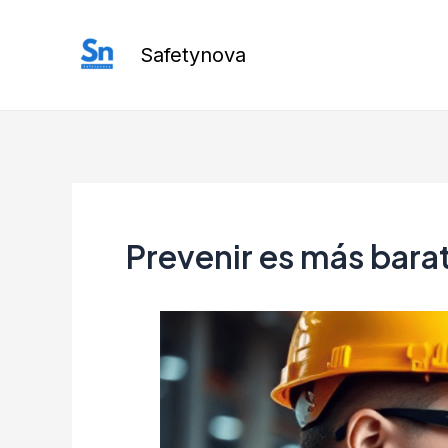
Ir
al
Safetynova
contenido
Prevenir es más bara