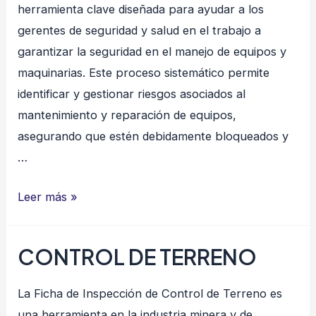
herramienta clave diseñada para ayudar a los
gerentes de seguridad y salud en el trabajo a
garantizar la seguridad en el manejo de equipos y
maquinarias. Este proceso sistemático permite
identificar y gestionar riesgos asociados al
mantenimiento y reparación de equipos,
asegurando que estén debidamente bloqueados y
…
Inspección
Leer más »
de
Bloqueo
CONTROL DE TERRENO
y
Etiquetado
La Ficha de Inspección de Control de Terreno es
una herramienta en la industria minera y de