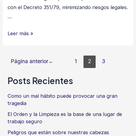
con el Decreto 351/79, minimizando riesgos legales.
…
CHECK
Leer más »
LIST
–
Paginación
Decreto
Página anterior
1
2
3
de
351/79
entradas
Posts Recientes
Como un mal hábito puede provocar una gran
tragedia
El Orden y la Limpieza es la base de una lugar de
trabajo seguro
Peligros que están sobre nuestras cabezas