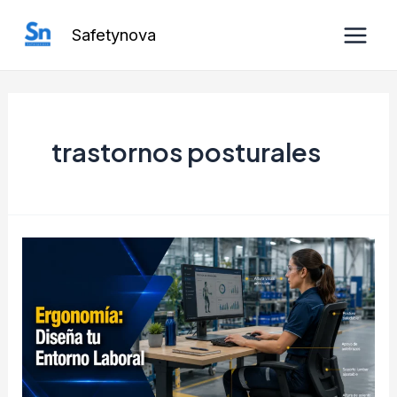
Ir
Safetynova
al
Main
contenido
Men
trastornos posturales