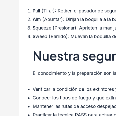
P
ull (Tirar): Retiren el pasador de segu
A
im (Apuntar): Dirijan la boquilla a la 
S
queeze (Presionar): Aprieten la manija 
S
weep (Barrido): Muevan la boquilla d
Nuestra segur
El conocimiento y la preparación son l
Verificar la condición de los extintores
Conocer los tipos de fuego y qué extin
Mantener las rutas de acceso despeja
Practicar la técnica PASS para actuar