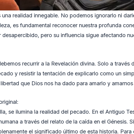
s una realidad innegable. No podemos ignorarlo ni dar
za, es fundamental reconocer nuestra profunda conex
esapercibido, pero su influencia sigue afectando nuest
bemos recurrir a la Revelación divina. Solo a través
do y resistir la tentación de explicarlo como un simp
a libertad que Dios nos ha dado para amarlo y amarno
riginal:
la, se ilumina la realidad del pecado. En el Antiguo Te
humana a través del relato de la caída en el Génesis. S
 plenamente el significado último de esta historia. Pa