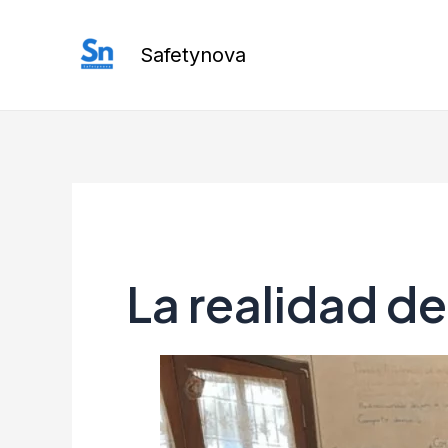
Ir
al
Safetynova
contenido
La realidad d