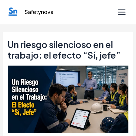
Ir
Safetynova
al
Main
contenido
Men
Un riesgo silencioso en el
trabajo: el efecto “Sí, jefe”