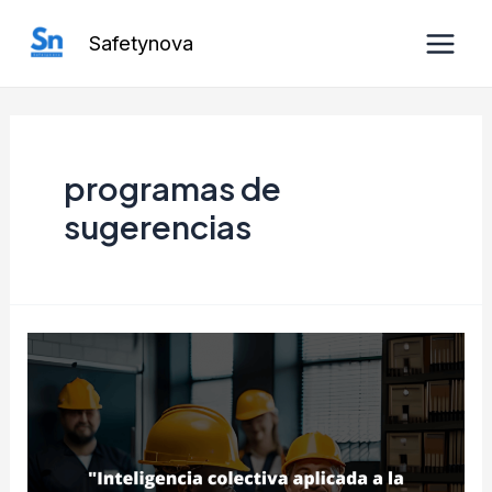
Ir
Safetynova
al
Main
contenido
Men
programas de
sugerencias