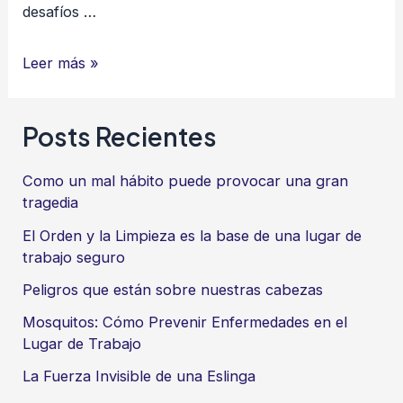
desafíos …
Inteligencia
Leer más »
colectiva
aplicada
Posts Recientes
a
la
Como un mal hábito puede provocar una gran
seguridad
tragedia
y
El Orden y la Limpieza es la base de una lugar de
salud
trabajo seguro
en
Peligros que están sobre nuestras cabezas
el
Mosquitos: Cómo Prevenir Enfermedades en el
trabajo
Lugar de Trabajo
La Fuerza Invisible de una Eslinga