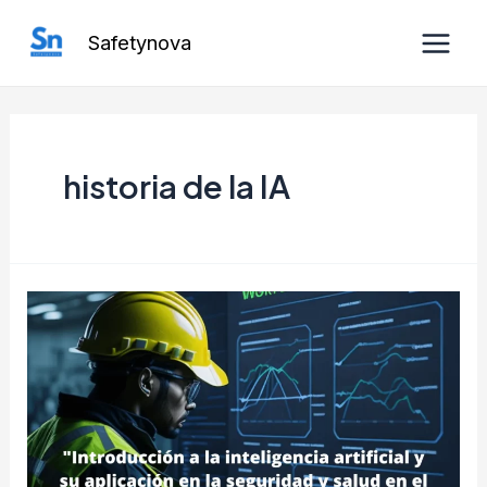
Ir
Safetynova
al
Main
contenido
Men
historia de la IA