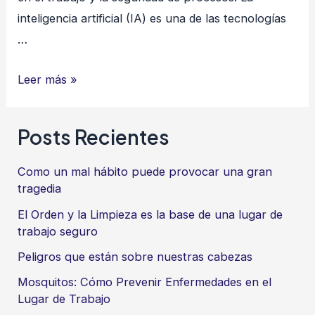
inteligencia artificial (IA) es una de las tecnologías
…
Introducción
Leer más »
a
la
Posts Recientes
inteligencia
artificial
Como un mal hábito puede provocar una gran
y
tragedia
su
El Orden y la Limpieza es la base de una lugar de
aplicación
trabajo seguro
en
Peligros que están sobre nuestras cabezas
la
Mosquitos: Cómo Prevenir Enfermedades en el
seguridad
Lugar de Trabajo
y