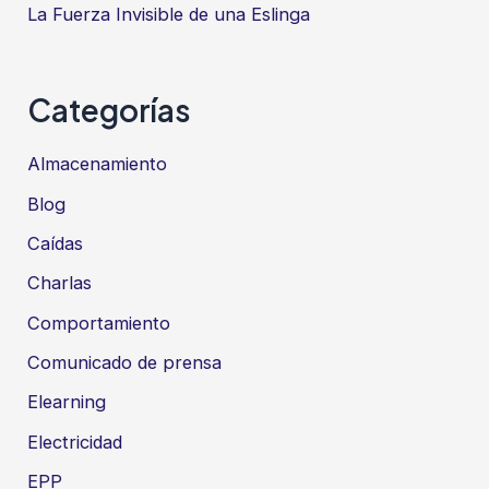
La Fuerza Invisible de una Eslinga
salud
en
el
Categorías
trabajo
y
Almacenamiento
en
Blog
la
Caídas
seguridad
Charlas
de
procesos
Comportamiento
Comunicado de prensa
Elearning
Electricidad
EPP