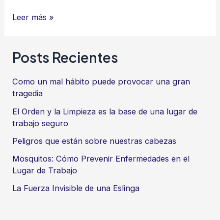
¿Preocupación
Leer más »
o
Calma?
Posts Recientes
¿Cuál
es
Como un mal hábito puede provocar una gran
el
tragedia
camino
El Orden y la Limpieza es la base de una lugar de
como
trabajo seguro
líder?
Peligros que están sobre nuestras cabezas
Mosquitos: Cómo Prevenir Enfermedades en el
Lugar de Trabajo
La Fuerza Invisible de una Eslinga