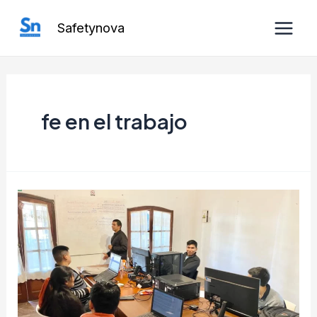
Ir
Safetynova
al
Main
contenido
Men
fe en el trabajo