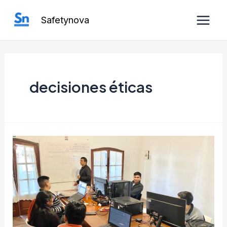
Ir
Safetynova
al
Main
contenido
Men
decisiones éticas