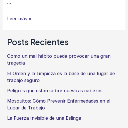
…
Safetynova
Leer más »
usa
la
Posts Recientes
tecnología
de
Como un mal hábito puede provocar una gran
AWS
tragedia
(Amazon
El Orden y la Limpieza es la base de una lugar de
Web
trabajo seguro
Services)
Peligros que están sobre nuestras cabezas
Mosquitos: Cómo Prevenir Enfermedades en el
Lugar de Trabajo
La Fuerza Invisible de una Eslinga