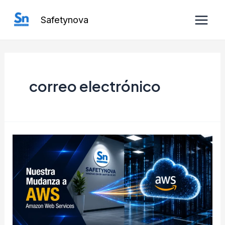
Ir
Safetynova
al
Main
contenido
Men
correo electrónico