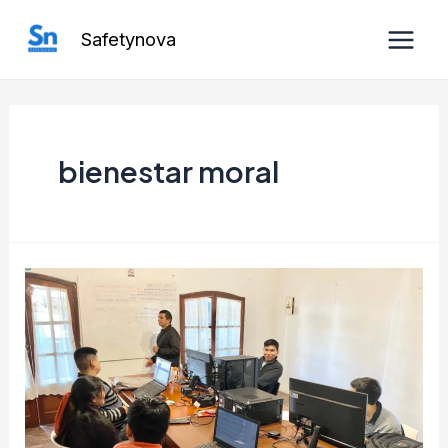
Ir
Safetynova
al
Main
contenido
Men
bienestar moral