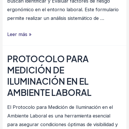
buscan identificar y Evaluar factores de riesgo
ergonómico en el entorno laboral. Este formulario
permite realizar un análisis sistemático de …
Protocolo
Leer más »
de
Ergonomia ANEXO
PROTOCOLO PARA
I
MEDICIÓN DE
–
Planilla
ILUMINACIÓN EN EL
1:
AMBIENTE LABORAL
IDENTIFICACIÓN
DE
El Protocolo para Medición de Iluminación en el
FACTORES
Ambiente Laboral es una herramienta esencial
DE
para asegurar condiciones óptimas de visibilidad y
RIESGOS