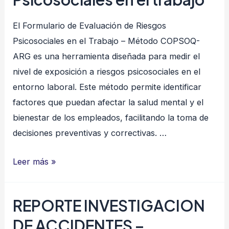
PUESTA
El Formulario de Evaluación de Riesgos
A
Psicosociales en el Trabajo – Método COPSOQ-
TIERRA
ARG es una herramienta diseñada para medir el
Y
nivel de exposición a riesgos psicosociales en el
CONTINUIDAD
entorno laboral. Este método permite identificar
DE
factores que puedan afectar la salud mental y el
LAS
bienestar de los empleados, facilitando la toma de
MASAS
decisiones preventivas y correctivas. …
Evaluación
Leer más »
de
Riesgos
REPORTE INVESTIGACION
Psicosociales en
DE ACCIDENTES –
el