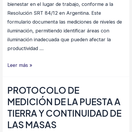
bienestar en el lugar de trabajo, conforme a la
Resolución SRT 84/12 en Argentina. Este
formulario documenta las mediciones de niveles de
iluminación, permitiendo identificar áreas con
iluminación inadecuada que pueden afectar la
productividad …
PROTOCOLO
Leer más »
PARA
MEDICIÓN
PROTOCOLO DE
DE
MEDICIÓN DE LA PUESTA A
ILUMINACIÓN
EN
TIERRA Y CONTINUIDAD DE
EL
LAS MASAS
AMBIENTE