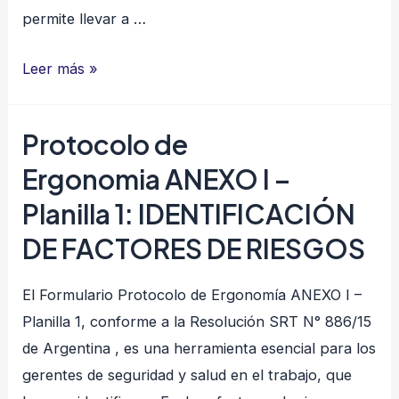
permite llevar a …
Protocolo
Leer más »
de
Ergonomia ANEXO
Protocolo de
I
Ergonomia ANEXO I –
–
Planilla
Planilla 1: IDENTIFICACIÓN
2:
DE FACTORES DE RIESGOS
EVALUACIÓN
INICIAL
El Formulario Protocolo de Ergonomía ANEXO I –
DE
Planilla 1, conforme a la Resolución SRT N° 886/15
FACTORES
de Argentina , es una herramienta esencial para los
DE
gerentes de seguridad y salud en el trabajo, que
RIESGOS