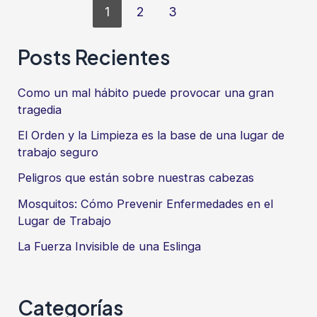
Paginación
de
1
2
3
de
Trabajo
entradas
Posts Recientes
Seguro
Como un mal hábito puede provocar una gran
tragedia
El Orden y la Limpieza es la base de una lugar de
trabajo seguro
Peligros que están sobre nuestras cabezas
Mosquitos: Cómo Prevenir Enfermedades en el
Lugar de Trabajo
La Fuerza Invisible de una Eslinga
Categorías