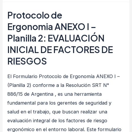
Ergonomia ANEXO
Protocolo de
I
Ergonomia ANEXO I –
–
Planilla
Planilla 2: EVALUACIÓN
3:
INICIAL DE FACTORES DE
IDENTIFICACIÓN
RIESGOS
DE
MEDIDAS
El Formulario Protocolo de Ergonomía ANEXO I –
CORRECTIVAS
(Planilla 2) conforme a la Resolución SRT N°
Y
886/15 de Argentina , es una herramienta
PREVENTIVAS
fundamental para los gerentes de seguridad y
salud en el trabajo, que buscan realizar una
evaluación integral de los factores de riesgo
ergonómico en el entorno laboral. Este formulario