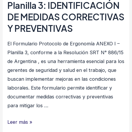
Planilla
Planilla 3: IDENTIFICACIÓN
4:
DE MEDIDAS CORRECTIVAS
MATRIZ
Y PREVENTIVAS
DE
SEGUIMIENTO
El Formulario Protocolo de Ergonomía ANEXO I –
DE
Planilla 3, conforme a la Resolución SRT N° 886/15
MEDIDAS
de Argentina , es una herramienta esencial para los
PREVENTIVAS
gerentes de seguridad y salud en el trabajo, que
buscan implementar mejoras en las condiciones
laborales. Este formulario permite identificar y
documentar medidas correctivas y preventivas
para mitigar los …
Protocolo
Leer más »
de